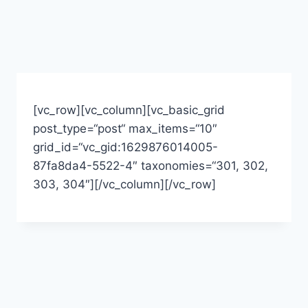
[vc_row][vc_column][vc_basic_grid
post_type=“post“ max_items=“10″
grid_id=“vc_gid:1629876014005-
87fa8da4-5522-4″ taxonomies=“301, 302,
303, 304″][/vc_column][/vc_row]