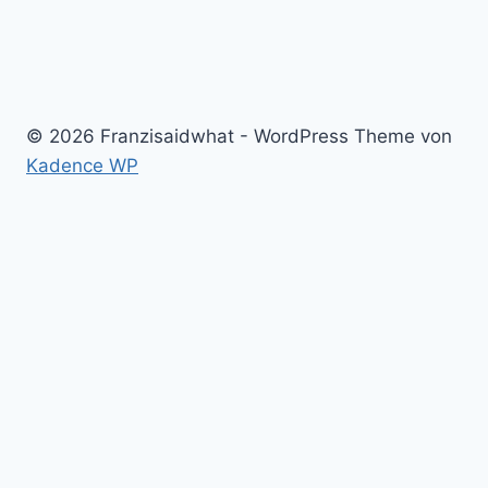
© 2026 Franzisaidwhat - WordPress Theme von
Kadence WP
Home
Untermenü
Franzi
umschalten
Franzi
Untermenü
Familie
umschalten
Eltern sein
Geburt und Schwangerschaft
Montessori