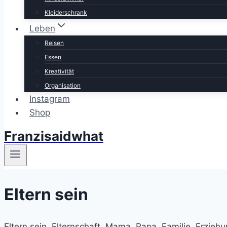
Kleiderschrank
Leben
Reisen
Essen
Kreativität
Organisation
Instagram
Shop
Franzisaidwhat
Eltern sein
Eltern sein, Elternschaft, Mama, Papa, Familie, Erziehu