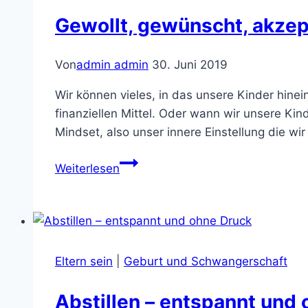
Gewollt, gewünscht, akzep
Von
admin admin
30. Juni 2019
Wir können vieles, in das unsere Kinder hine
finanziellen Mittel. Oder wann wir unsere K
Mindset, also unser innere Einstellung die wi
Gewollt,
Weiterlesen
gewünscht,
akzeptiert
–
das
Geheimnis
Eltern sein
|
Geburt und Schwangerschaft
glücklicher
Kinderseelen
Abstillen – entspannt und