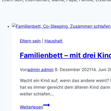
Eltern sein
|
Haushalt
Familienbett – mit drei Ki
Von
admin admin
8. Dezember 2021
14. Juni 
Wacht ein Kind auf, wenn das andere weint? N
hat es immer gereicht dem älteren Kind dann
weiter schlafen…
Familienbett
Weiterlesen