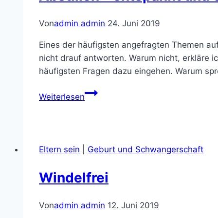
Von
admin admin
24. Juni 2019
Eines der häufigsten angefragten Themen auf 
nicht drauf antworten. Warum nicht, erkläre 
häufigsten Fragen dazu eingehen. Warum sp
Abstillen
Weiterlesen
–
entspannt
und
ohne
Eltern sein
|
Geburt und Schwangerschaft
Druck
Windelfrei
Von
admin admin
12. Juni 2019