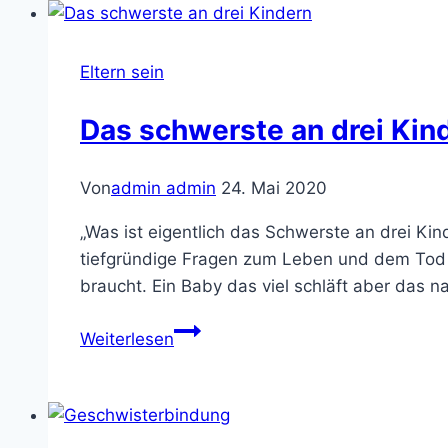
und
nicht
durchdrehen
Eltern sein
Das schwerste an drei Kin
Von
admin admin
24. Mai 2020
„Was ist eigentlich das Schwerste an drei Kin
tiefgründige Fragen zum Leben und dem Tod h
braucht. Ein Baby das viel schläft aber das 
Das
Weiterlesen
schwerste
an
drei
Kindern