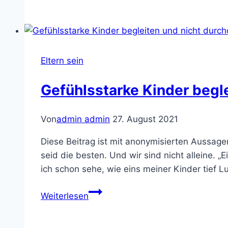
–
mit
drei
Kindern
Q&A
Eltern sein
Gefühlsstarke Kinder begl
Von
admin admin
27. August 2021
Diese Beitrag ist mit anonymisierten Aussag
seid die besten. Und wir sind nicht alleine
ich schon sehe, wie eins meiner Kinder tief L
Gefühlsstarke
Weiterlesen
Kinder
begleiten