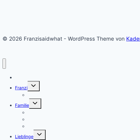
© 2026 Franzisaidwhat - WordPress Theme von
Kade
Home
Untermenü
Franzi
umschalten
Franzi
Untermenü
Familie
umschalten
Eltern sein
Geburt und Schwangerschaft
Montessori
Untermenü
Lieblinge
umschalten