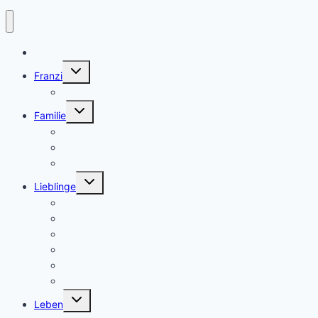
Home
Untermenü
Franzi
umschalten
Franzi
Untermenü
Familie
umschalten
Eltern sein
Geburt und Schwangerschaft
Montessori
Untermenü
Lieblinge
umschalten
Geschenke & Geburtstage
Haushalt
Wohlbefinden
Spielzeug
Kinderzimmer
Kleiderschrank
Untermenü
Leben
umschalten