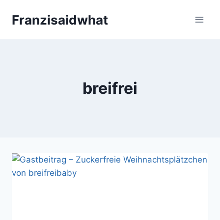
Zum
Franzisaidwhat
Inhalt
springen
breifrei