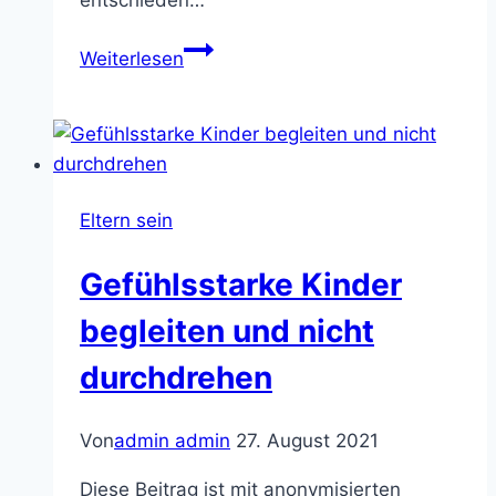
Lieblinge
Weiterlesen
einer
18
Monate
alten
Entdeckerin
Eltern sein
–
Unser
Gefühlsstarke Kinder
Holzspielzeug
von
begleiten und nicht
Selecta
durchdrehen
Von
admin admin
27. August 2021
Diese Beitrag ist mit anonymisierten