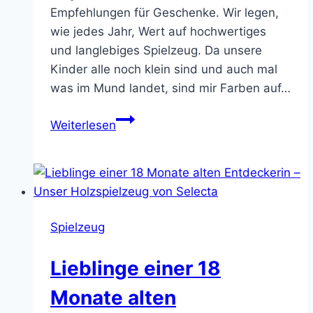
Empfehlungen für Geschenke. Wir legen,
wie jedes Jahr, Wert auf hochwertiges
und langlebiges Spielzeug. Da unsere
Kinder alle noch klein sind und auch mal
was im Mund landet, sind mir Farben auf…
Weihnachtsgeschenke
Weiterlesen
von
Klein
bis
Groß
–
Spielzeug
neun
Ideen
Lieblinge einer 18
von
Selecta
Monate alten
Spielzeug