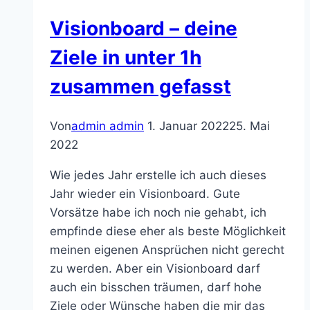
wie
Visionboard – deine
ich
mein
Ziele in unter 1h
Frühstücks-
zusammen gefasst
Problem
löste
Von
admin admin
1. Januar 2022
25. Mai
2022
Wie jedes Jahr erstelle ich auch dieses
Jahr wieder ein Visionboard. Gute
Vorsätze habe ich noch nie gehabt, ich
empfinde diese eher als beste Möglichkeit
meinen eigenen Ansprüchen nicht gerecht
zu werden. Aber ein Visionboard darf
auch ein bisschen träumen, darf hohe
Ziele oder Wünsche haben die mir das