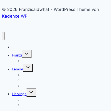
© 2026 Franzisaidwhat - WordPress Theme von
Kadence WP
Home
Untermenü
Franzi
umschalten
Franzi
Untermenü
Familie
umschalten
Eltern sein
Geburt und Schwangerschaft
Montessori
Untermenü
Lieblinge
umschalten
Geschenke & Geburtstage
Haushalt
Wohlbefinden