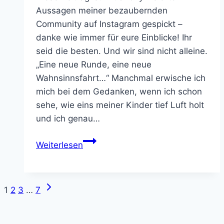
Aussagen meiner bezaubernden
Community auf Instagram gespickt –
danke wie immer für eure Einblicke! Ihr
seid die besten. Und wir sind nicht alleine.
„Eine neue Runde, eine neue
Wahnsinnsfahrt…“ Manchmal erwische ich
mich bei dem Gedanken, wenn ich schon
sehe, wie eins meiner Kinder tief Luft holt
und ich genau…
Gefühlsstarke
Weiterlesen
Kinder
begleiten
und
Nächste
Seitennavigation
1
2
3
…
7
nicht
Seite
durchdrehen