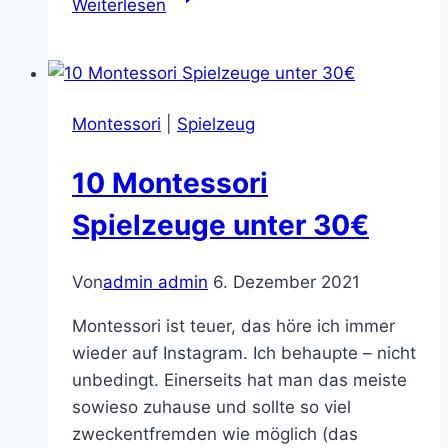
Weiterlesen
–
mit
drei
Kindern
Montessori
|
Spielzeug
Q&A
10 Montessori
Spielzeuge unter 30€
Von
admin admin
6. Dezember 2021
Montessori ist teuer, das höre ich immer
wieder auf Instagram. Ich behaupte – nicht
unbedingt. Einerseits hat man das meiste
sowieso zuhause und sollte so viel
zweckentfremden wie möglich (das