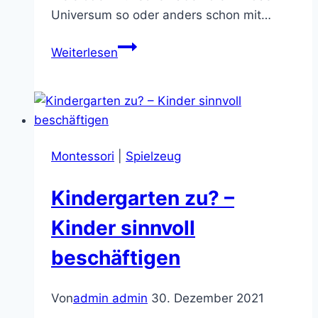
Universum so oder anders schon mit…
Visionboard
Weiterlesen
–
deine
Ziele
in
unter
Montessori
|
Spielzeug
1h
zusammen
Kindergarten zu? –
gefasst
Kinder sinnvoll
beschäftigen
Von
admin admin
30. Dezember 2021