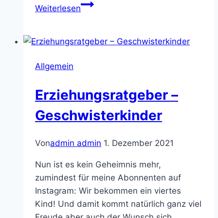
Entdeckerkörbe
Weiterlesen
–
Montessori
Ideen
für
Allgemein
Babys
und
Erziehungsratgeber –
Kleinkinder
Geschwisterkinder
Von
admin admin
1. Dezember 2021
Nun ist es kein Geheimnis mehr,
zumindest für meine Abonnenten auf
Instagram: Wir bekommen ein viertes
Kind! Und damit kommt natürlich ganz viel
Freude aber auch der Wunsch sich