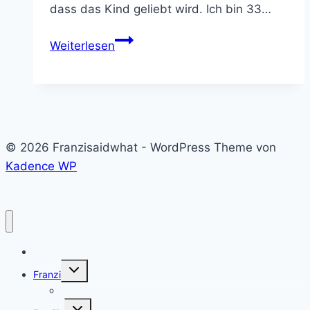
dass das Kind geliebt wird. Ich bin 33…
Der
Weiterlesen
Weg
zum
Wunschkind
ohne
Mann
© 2026 Franzisaidwhat - WordPress Theme von
–
Kadence WP
ein
Gastbeitrag
Home
Untermenü
Franzi
umschalten
Franzi
Untermenü