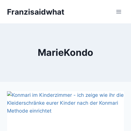
Zum
Franzisaidwhat
Inhalt
springen
MarieKondo