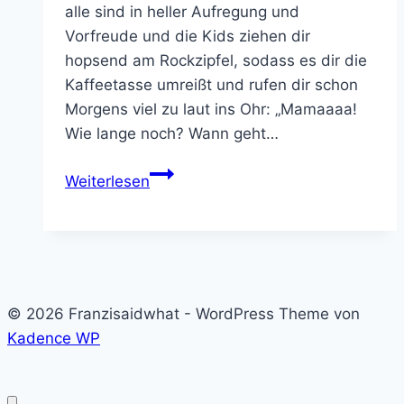
alle sind in heller Aufregung und
Vorfreude und die Kids ziehen dir
hopsend am Rockzipfel, sodass es dir die
Kaffeetasse umreißt und rufen dir schon
Morgens viel zu laut ins Ohr: „Mamaaaa!
Wie lange noch? Wann geht…
Die
Weiterlesen
ultimative
Packliste
für
deinen
Familienurlaub
© 2026 Franzisaidwhat - WordPress Theme von
Kadence WP