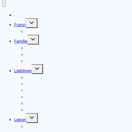
Home
Untermenü
Franzi
umschalten
Franzi
Untermenü
Familie
umschalten
Eltern sein
Geburt und Schwangerschaft
Montessori
Untermenü
Lieblinge
umschalten
Geschenke & Geburtstage
Haushalt
Wohlbefinden
Spielzeug
Kinderzimmer
Kleiderschrank
Untermenü
Leben
umschalten
Reisen