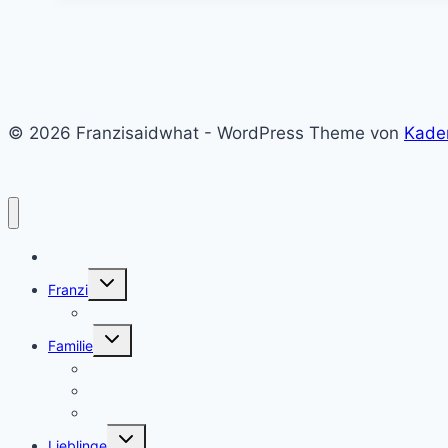
© 2026 Franzisaidwhat - WordPress Theme von
Kade
Home
Untermenü
Franzi
umschalten
Franzi
Untermenü
Familie
umschalten
Eltern sein
Geburt und Schwangerschaft
Montessori
Untermenü
Lieblinge