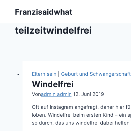
Zum
Franzisaidwhat
Inhalt
springen
teilzeitwindelfrei
Eltern sein
|
Geburt und Schwangerschaft
Windelfrei
Von
admin admin
12. Juni 2019
Oft auf Instagram angefragt, daher hier f
loben. Windelfrei beim ersten Kind – ein 
so durch, das uns windelfrei dabei helfe