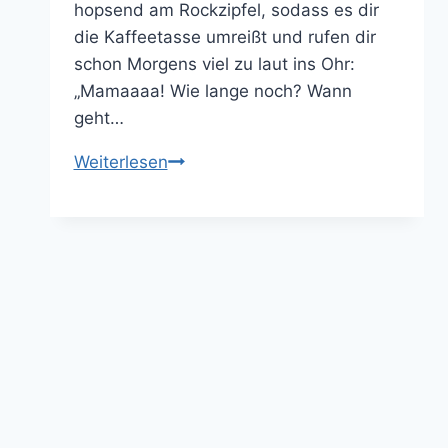
hopsend am Rockzipfel, sodass es dir
die Kaffeetasse umreißt und rufen dir
schon Morgens viel zu laut ins Ohr:
„Mamaaaa! Wie lange noch? Wann
geht…
Die
Weiterlesen
ultimative
Packliste
für
deinen
Familienurlaub