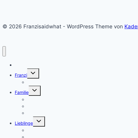
© 2026 Franzisaidwhat - WordPress Theme von
Kade
Home
Untermenü
Franzi
umschalten
Franzi
Untermenü
Familie
umschalten
Eltern sein
Geburt und Schwangerschaft
Montessori
Untermenü
Lieblinge
umschalten
Geschenke & Geburtstage
Haushalt