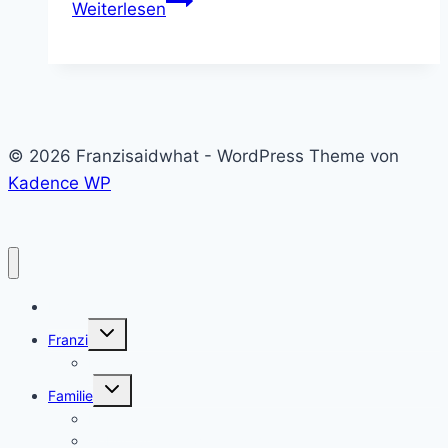
Weiterlesen
© 2026 Franzisaidwhat - WordPress Theme von
Kadence WP
Home
Untermenü
Franzi
umschalten
Franzi
Untermenü
Familie
umschalten
Eltern sein
Geburt und Schwangerschaft