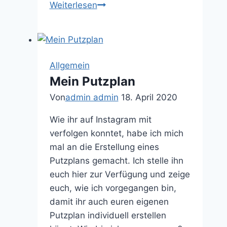
Die
Weiterlesen
tote
Gans
kommt
auf
Allgemein
den
Mein Putzplan
Tisch
Von
admin admin
18. April 2020
Wie ihr auf Instagram mit
verfolgen konntet, habe ich mich
mal an die Erstellung eines
Putzplans gemacht. Ich stelle ihn
euch hier zur Verfügung und zeige
euch, wie ich vorgegangen bin,
damit ihr auch euren eigenen
Putzplan individuell erstellen