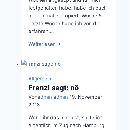
Wochen abgetippt und für mich
festgehalten habe, habe ich euch
hier einmal einkopiert. Woche 5
Letzte Woche habe ich von dir
erfahren….
Bald
Weiterlesen
zu
fünft!
Wir
bekommen
Allgemein
noch
Franzi sagt: nö
ein
Von
admin admin
19. November
Baby
2018
–
Woche
Wenn ihr das hier lest, sollte ich
5-
eigentlich im Zug nach Hamburg