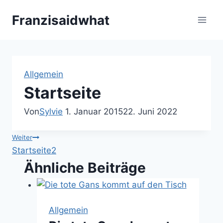
Zum
Franzisaidwhat
Inhalt
springen
Allgemein
Startseite
Von
Sylvie
1. Januar 2015
22. Juni 2022
Beitragsnavigation
Weiter
Startseite2
Ähnliche Beiträge
Allgemein