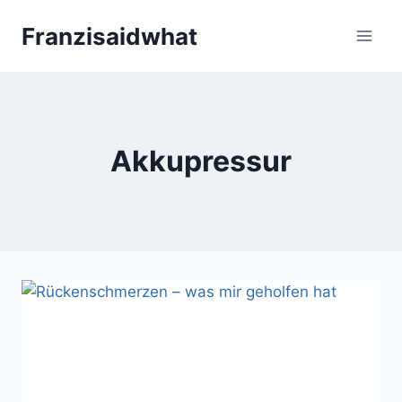
Zum
Franzisaidwhat
Inhalt
springen
Akkupressur