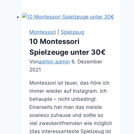
kommt
in
den
Adventskalender?
Montessori
|
Spielzeug
10 Montessori
Spielzeuge unter 30€
Von
admin admin
6. Dezember
2021
Montessori ist teuer, das höre ich
immer wieder auf Instagram. Ich
behaupte – nicht unbedingt.
Einerseits hat man das meiste
sowieso zuhause und sollte so
viel zweckentfremden wie möglich
(das interessanteste Spielzeug ist