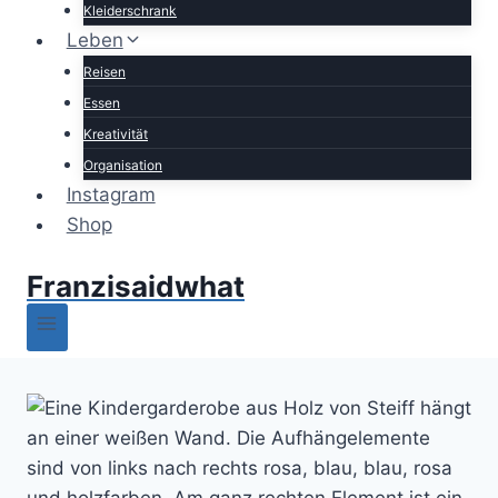
Kleiderschrank
Leben
Reisen
Essen
Kreativität
Organisation
Instagram
Shop
Franzisaidwhat