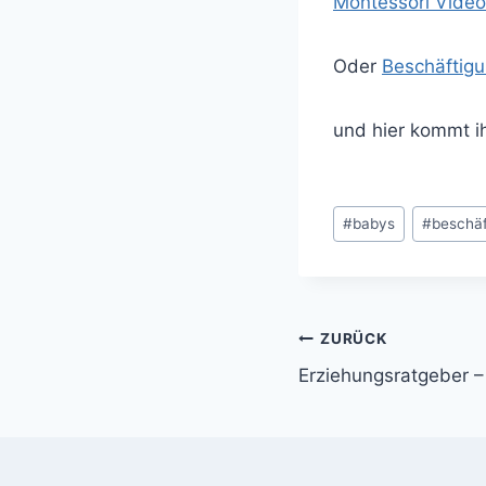
Montessori Video
Oder
Beschäftigu
und hier kommt i
Schlagworte:
#
babys
#
beschäf
Beitragsnavi
ZURÜCK
Erziehungsratgeber –