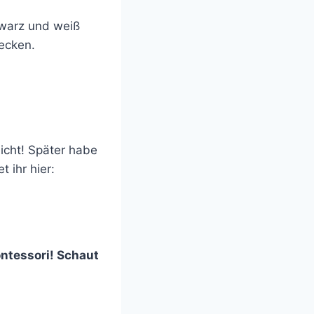
hwarz und weiß
decken.
icht! Später habe
 ihr hier:
ontessori! Schaut