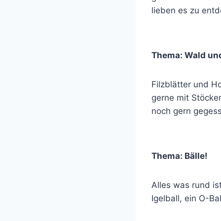
lieben es zu entd
Thema: Wald und
Filzblätter und H
gerne mit Stöcke
noch gern gegess
Thema: Bälle!
Alles was rund is
Igelball, ein O-Ba