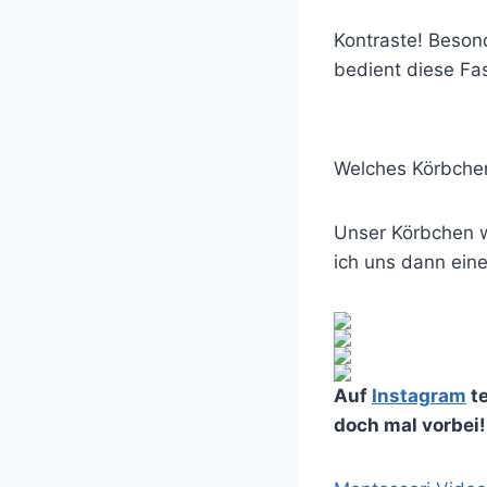
Kontraste! Besond
bedient diese Fa
Welches Körbche
Unser Körbchen wa
ich uns dann ein
Auf
Instagram
te
doch mal vorbei!