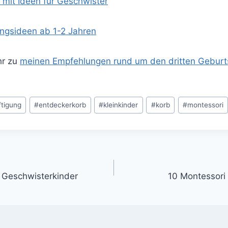
 mit Ideen für Geschwister
ngsideen ab 1-2 Jahren
hr zu
meinen Empfehlungen rund um den dritten Geburt
tigung
#
entdeckerkorb
#
kleinkinder
#
korb
#
montessori
gation
 Geschwisterkinder
10 Montessori