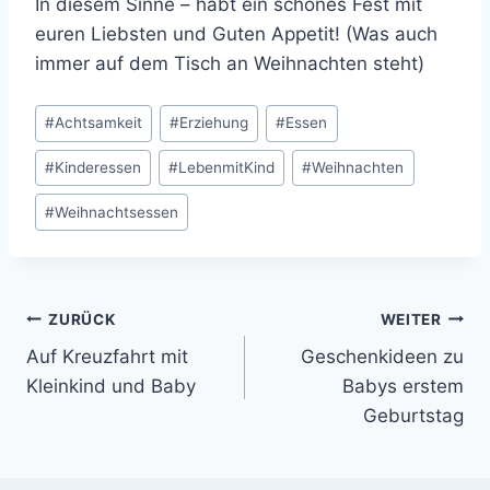
In diesem Sinne – habt ein schönes Fest mit
euren Liebsten und Guten Appetit! (Was auch
immer auf dem Tisch an Weihnachten steht)
Schlagworte:
#
Achtsamkeit
#
Erziehung
#
Essen
#
Kinderessen
#
LebenmitKind
#
Weihnachten
#
Weihnachtsessen
Beitragsnavigation
ZURÜCK
WEITER
Auf Kreuzfahrt mit
Geschenkideen zu
Kleinkind und Baby
Babys erstem
Geburtstag