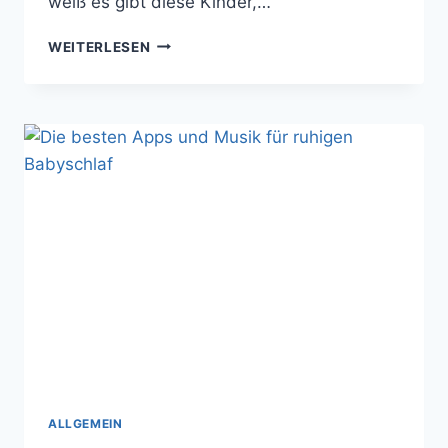
weiß es gibt diese Kinder,…
EIN
WEITERLESEN
FAMILIENBETT
MIT
BABY
UND
KLEINKIND
ALLGEMEIN