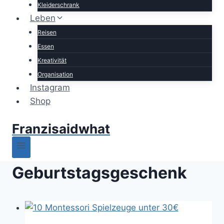
Kleiderschrank
Leben
Reisen
Essen
Kreativität
Organisation
Instagram
Shop
Franzisaidwhat
Geburtstagsgeschenk