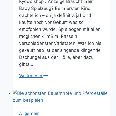
Kyddo.shop / Anzeige Braucht mein
Baby Spielzeug? Beim ersten Kind
dachte ich – oh ja definitiv, ja! Und
kaufte noch vor Geburt was so
empfohlen wurde. Spielbogen mit allen
möglichen KlimBim. Rasseln
verschiedenster Varietäten. Was ich nie
gekauft hab ist der singende klingende
Dschungel aus der Hölle, aber dazu
gibts…
Was
Weiterlesen
für
Babyspielzeug
ist
wirklich
sinnvoll?
Allgemein