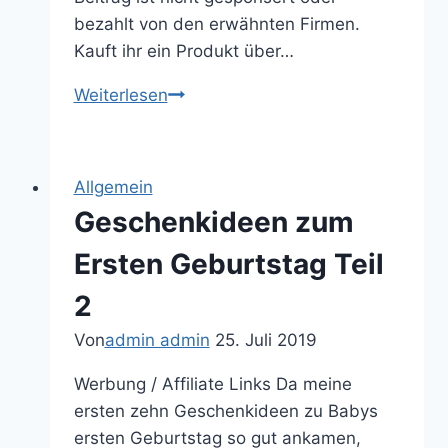
bezahlt von den erwähnten Firmen.
Kauft ihr ein Produkt über…
Die
Weiterlesen
schönsten
Bauernhöfe
und
Allgemein
Pferdeställe
Geschenkideen zum
zum
bespielen
Ersten Geburtstag Teil
2
Von
admin admin
25. Juli 2019
Werbung / Affiliate Links Da meine
ersten zehn Geschenkideen zu Babys
ersten Geburtstag so gut ankamen,