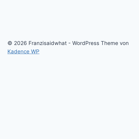
© 2026 Franzisaidwhat - WordPress Theme von
Kadence WP
Home
Untermenü
Franzi
umschalten
Franzi
Untermenü
Familie
umschalten
Eltern sein
Geburt und Schwangerschaft
Montessori