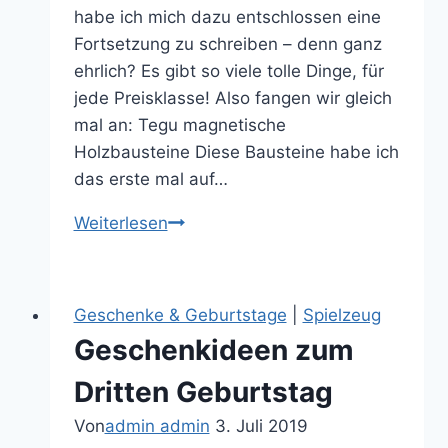
habe ich mich dazu entschlossen eine
Fortsetzung zu schreiben – denn ganz
ehrlich? Es gibt so viele tolle Dinge, für
jede Preisklasse! Also fangen wir gleich
mal an: Tegu magnetische
Holzbausteine Diese Bausteine habe ich
das erste mal auf…
Geschenkideen
Weiterlesen
zum
Ersten
Geburtstag
Geschenke & Geburtstage
|
Spielzeug
Teil
Geschenkideen zum
2
Dritten Geburtstag
Von
admin admin
3. Juli 2019