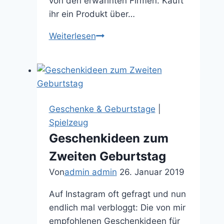
von den erwähnten Firmen. Kauft
ihr ein Produkt über…
Die
Weiterlesen
schönsten
Bauernhöfe
und
Pferdeställe
zum
Geschenke & Geburtstage
|
bespielen
Spielzeug
Geschenkideen zum
Zweiten Geburtstag
Von
admin admin
26. Januar 2019
Auf Instagram oft gefragt und nun
endlich mal verbloggt: Die von mir
empfohlenen Geschenkideen für