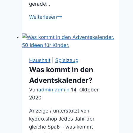
gerade…
Unser
Weiterlesen
Baby
wird
groß
–
Lieblinge
Haushalt
|
Spielzeug
aus
Was kommt in den
Holz
Adventskalender?
zur
Förderung
Von
admin admin
14. Oktober
von
2020
Logik
Anzeige / unterstützt von
und
kyddo.shop Jedes Jahr der
Motorik
gleiche Spaß – was kommt
von