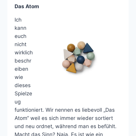
Das Atom
Ich
kann
euch
nicht
wirklich
beschr
eiben
wie
dieses
Spielze
ug
funktioniert. Wir nennen es liebevoll „Das
Atom“ weil es sich immer wieder sortiert
und neu ordnet, während man es befühlt.
Macht das Sinn? Naja. Es ist wie ein