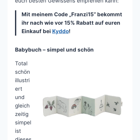
euch besten Gewissens empfehlen kann:
Mit meinem Code „Franzi15“ bekommt
ihr nach wie vor 15% Rabatt auf euren
Einkauf bei
Kyddo
!
Babybuch – simpel und schön
Total
schön
illustri
ert
und
gleich
zeitig
simpel
ist
dieses