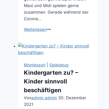
Maxi und Midi spielen gerne
zusammen. Gerade während der
Corona…
Geschwisterspielzeug
Weiterlesen
–
gemeinsam
spielen,
wachsen
und
Montessori
|
Spielzeug
lernen
Kindergarten zu? –
Kinder sinnvoll
beschäftigen
Von
admin admin
30. Dezember
2021