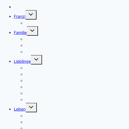
Home
Untermenü
Franzi
umschalten
Franzi
Untermenü
Familie
umschalten
Eltern sein
Geburt und Schwangerschaft
Montessori
Untermenü
Lieblinge
umschalten
Geschenke & Geburtstage
Haushalt
Wohlbefinden
Spielzeug
Kinderzimmer
Kleiderschrank
Untermenü
Leben
umschalten
Reisen
Essen
Kreativität