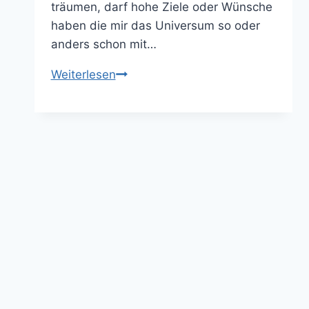
träumen, darf hohe Ziele oder Wünsche
haben die mir das Universum so oder
anders schon mit…
Visionboard
Weiterlesen
–
deine
Ziele
in
unter
1h
zusammen
gefasst