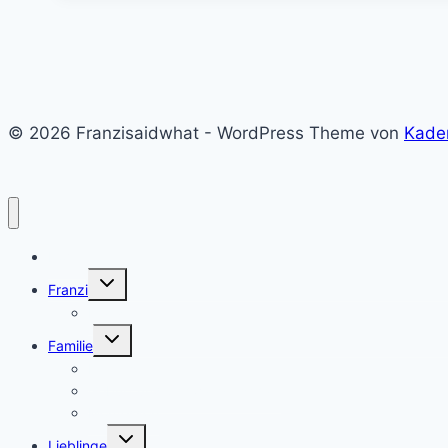
–
Thermomix
Rezept
© 2026 Franzisaidwhat - WordPress Theme von
Kade
Home
Untermenü
Franzi
umschalten
Franzi
Untermenü
Familie
umschalten
Eltern sein
Geburt und Schwangerschaft
Montessori
Untermenü
Lieblinge