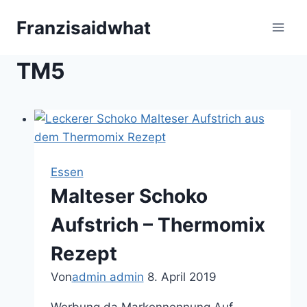
Zum
Franzisaidwhat
Inhalt
springen
TM5
Essen
Malteser Schoko
Aufstrich – Thermomix
Rezept
Von
admin admin
8. April 2019