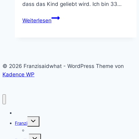
dass das Kind geliebt wird. Ich bin 33…
Der
Weiterlesen
Weg
zum
Wunschkind
ohne
Mann
© 2026 Franzisaidwhat - WordPress Theme von
–
Kadence WP
ein
Gastbeitrag
Home
Untermenü
Franzi
umschalten
Franzi
Untermenü