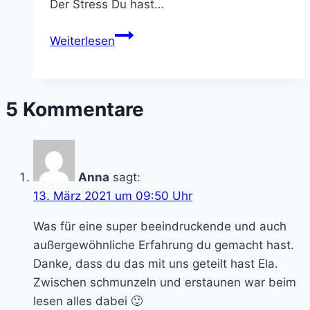
Der Stress Du hast…
Was
Weiterlesen
sich
mit
dem
5 Kommentare
zweiten
Kind
ändert
–
Anna
sagt:
und
13. März 2021 um 09:50 Uhr
was
definitiv
Was für eine super beeindruckende und auch
nicht
außergewöhnliche Erfahrung du gemacht hast.
Danke, dass du das mit uns geteilt hast Ela.
Zwischen schmunzeln und erstaunen war beim
lesen alles dabei 🙂