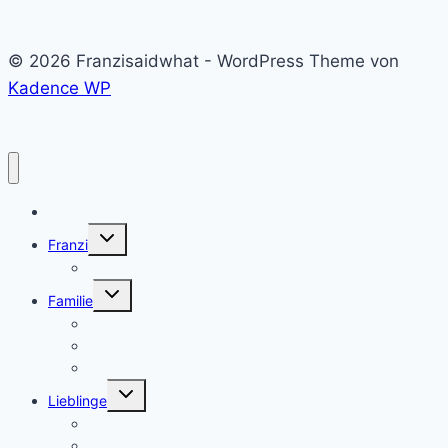
© 2026 Franzisaidwhat - WordPress Theme von
Kadence WP
Home
Untermenü
Franzi
umschalten
Franzi
Untermenü
Familie
umschalten
Eltern sein
Geburt und Schwangerschaft
Montessori
Untermenü
Lieblinge
umschalten
Geschenke & Geburtstage
Haushalt