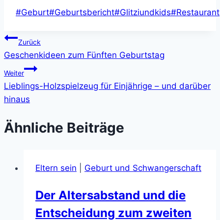
Schlagworte:
#
Geburt
#
Geburtsbericht
#
Glitziundkids
#
Restaurant
Beitragsnavigation
Zurück
Geschenkideen zum Fünften Geburtstag
Weiter
Lieblings-Holzspielzeug für Einjährige – und darüber
hinaus
Ähnliche Beiträge
Eltern sein
|
Geburt und Schwangerschaft
Der Altersabstand und die
Entscheidung zum zweiten