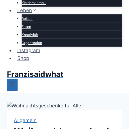
Kleiderschrank
Leben
Reisen
Essen
Kreativität
Organisation
Instagram
Shop
Franzisaidwhat
Allgemein